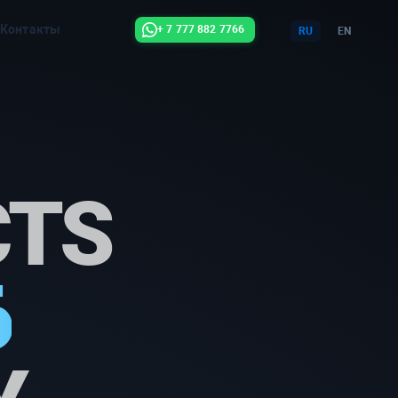
Контакты
+ 7 777 882 7766
RU
EN
CTS
6