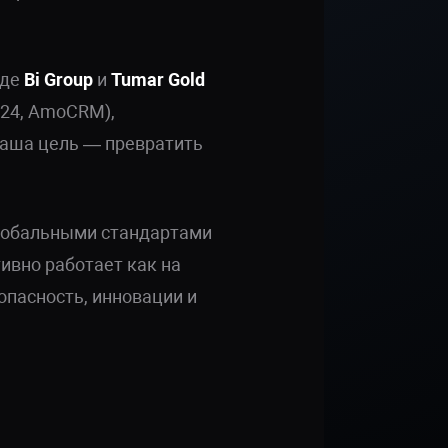
оде
Bi Group
и
Tumar Gold
24, AmoCRM),
Наша цель — превратить
глобальными стандартами
ивно работает как на
опасность, инновации и