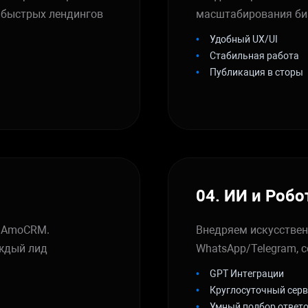
т быстрых лендингов
масштабирования би
Удобный UX/UI
Стабильная работа
Публикация в сторы
04. ИИ и Роб
и AmoCRM.
Внедряем искусствен
аждый лид
WhatsApp/Telegram, 
GPT Интеграции
Круглосуточный серв
Умный подбор ответ