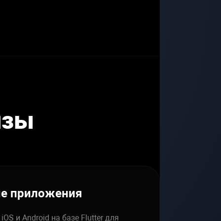
VELOPMENT
BLOCKC
изы
ые приложения
OS и Android на базе Flutter для