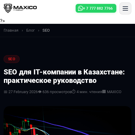
+ 7 777 882 7766
?>
Главная
›
Блог
›
SEO
SEO
SEO для IT-компании в Казахстане:
практическое руководство
📅 27 February 2026
👁 636 просмотров
⏱ 4 мин. чтения
🏢 MAXICO